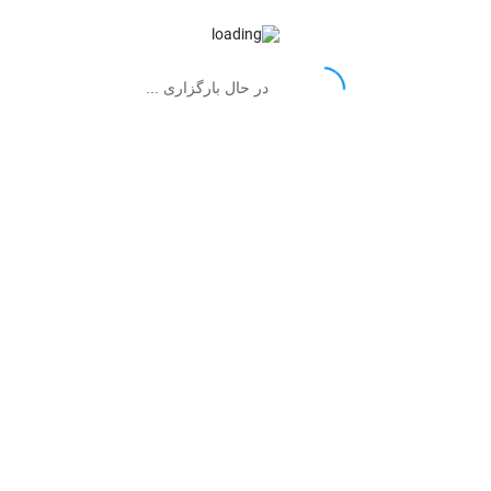
 بدون تعصب به محصول خاص، مزایا و معایب را بازگو کنید و بهتر است از ارسال نظرات چندکلم
یز و کلمات نامناسب باشند، حذف می‌شوند.
در حال بارگزاری ...
نقاط ضعف: